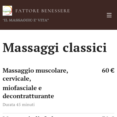
FATTORE BENESSERE
"
IL MASSAGGIO E' VITA"
Massaggi classici
Massaggio muscolare,
60 €
cervicale,
miofasciale e
decontratturante
Durata 45 minuti